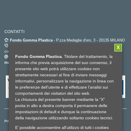
CONTATTI
Fondo Gomma Plastica
- P.zza Medaglie d'oro, 3 - 20135 MILANO
02.67382452
(dal lunedì al venerdì dalle 9.00 alle 18.00 – orario
X
continuato) -
Fax. 02.6696596
Fondo Gomma Plastica
, Titolare del trattamento, la
info@fondogommaplastica.it
-
fondogommaplastica@pec-
mail.it
informa che previa acquisizione del suo consenso, il
presente sito web potrà utilizzare cookies non
strettamente necessari al fine di inviare messaggi
Valuta il sito fondo gomma plastica
*
informativi, personalizzare la navigazione in linea con
le preferenze dell’utente e di effettuare l’analisi sui
comportamenti dei visitatori del sito web.
La chiusura del presente banner mediante la “X”
posta in alto a destra comporta il permanere delle
impostazioni di default e dunque la continuazione
della navigazione utilizzando soltanto cookies tecnici.
Privacy e cookies policy
Reclami ed esposti
Whistleblowing
E’ possibile acconsentire all’utilizzo di tutti i cookies
Lavora con noi
Credits