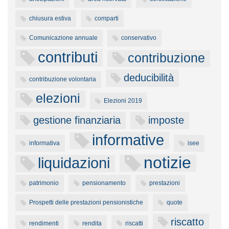
chiusura estiva
comparti
Comunicazione annuale
conservativo
contributi
contribuzione
deducibilità
contribuzione volontaria
elezioni
Elezioni 2019
gestione finanziaria
imposte
informative
informativa
isee
notizie
liquidazioni
patrimonio
pensionamento
prestazioni
Prospetti delle prestazioni pensionistiche
quote
riscatto
rendimenti
rendita
riscatti