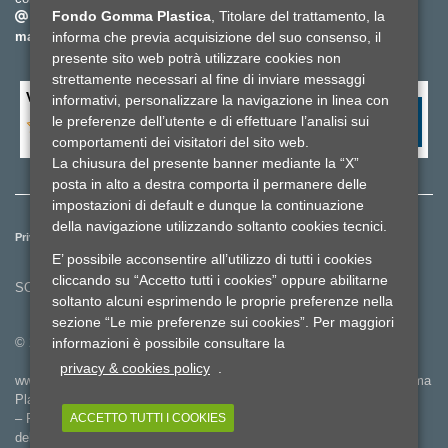
Fondo Gomma Plastica
, Titolare del trattamento, la
info@fondogommaplastica.it
-
fondogommaplastica@pec-
mail.it
informa che previa acquisizione del suo consenso, il
presente sito web potrà utilizzare cookies non
strettamente necessari al fine di inviare messaggi
Valuta il sito fondo gomma plastica
*
informativi, personalizzare la navigazione in linea con
le preferenze dell’utente e di effettuare l’analisi sui
comportamenti dei visitatori del sito web.
La chiusura del presente banner mediante la “X”
posta in alto a destra comporta il permanere delle
impostazioni di default e dunque la continuazione
della navigazione utilizzando soltanto cookies tecnici.
Privacy e cookies policy
Reclami ed esposti
Whistleblowing
E’ possibile acconsentire all’utilizzo di tutti i cookies
Lavora con noi
Credits
cliccando su “Accetto tutti i cookies” oppure abilitarne
SOCIAL
soltanto alcuni esprimendo le proprie preferenze nella
sezione “Le mie preferenze sui cookies”. Per maggiori
© 2025 Fondo Gomma Plastica - Cod.Fiscale 97233020151
informazioni è possibile consultare la
privacy & cookies policy
.
www.fondogommaplastica.it è l’unico portale ufficiale del Fondo Gomma
Plastica
– Fondo Pensione Complementare a Capitalizzazione per i lavoratori
ACCETTO TUTTI I COOKIES
dell’industria della Gomma, Cavi Elettrici e affini e delle Materie