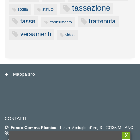
tassazione
soglia
statuto
tasse
trattenuta
trasferimento
versamenti
video
Mappa sito
CONTATTI
Fondo Gomma Plastica
- P.zza Medaglie d'oro, 3 - 20135 MILANO
02.67382452
(dal lunedì al venerdì dalle 9.00 alle 18.00 – orario
X
continuato) -
Fax. 02.6696596