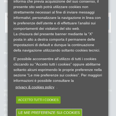
informa che previa acquisizione del suo consenso, il
mail.it
presente sito web potrà utilizzare cookies non
strettamente necessari al fine di inviare messaggi
Valuta il sito fondo gomma plastica
*
informativi, personalizzare la navigazione in linea con
le preferenze dell’utente e di effettuare l’analisi sui
comportamenti dei visitatori del sito web.
La chiusura del presente banner mediante la “X”
posta in alto a destra comporta il permanere delle
impostazioni di default e dunque la continuazione
della navigazione utilizzando soltanto cookies tecnici.
Privacy e cookies policy
Reclami ed esposti
Whistleblowing
E’ possibile acconsentire all’utilizzo di tutti i cookies
Lavora con noi
Credits
cliccando su “Accetto tutti i cookies” oppure abilitarne
SOCIAL
soltanto alcuni esprimendo le proprie preferenze nella
sezione “Le mie preferenze sui cookies”. Per maggiori
informazioni è possibile consultare la
© 2025 Fondo Gomma Plastica - Cod.Fiscale 97233020151
privacy & cookies policy
.
www.fondogommaplastica.it è l’unico portale ufficiale del Fondo Gomma
Plastica
ACCETTO TUTTI I COOKIES
– Fondo Pensione Complementare a Capitalizzazione per i lavoratori
dell’industria della Gomma, Cavi Elettrici e affini e delle Materie
Plastiche -
LE MIE PREFERENZE SUI COOKIES
abilitato a rilasciare informazioni e comunicazioni sulla gestione del