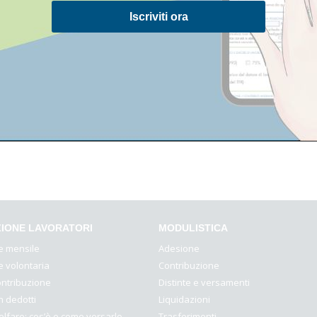
Iscriviti ora
all’inflazione.
 di rischio di un investimento. Una “alta volatilità” esprime un liv
.
IONE LAVORATORI
MODULISTICA
e mensile
Adesione
e volontaria
Contribuzione
ontribuzione
Distinte e versamenti
n dedotti
Liquidazioni
lfare: cos’è e come versarlo
Trasferimenti