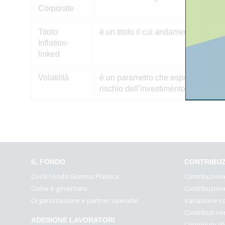
Corporate
Titolo
è un titolo il cui andamento è legato 
Inflation-
linked
Volatilità
è un parametro che esprime il livello
rischio dell’investimento più elevato
IL FONDO
CONTRIBUZ
Cos’è Fondo Gomma Plastica
Contribuzion
Come è governato
Contribuzion
Organizzazione e partner operativi
Variazione c
Contributi no
ADESIONE LAVORATORI
Contributo We