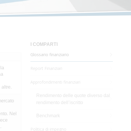
I COMPARTI
Glossario finanziario
la
Report Finanziari
na
Approfondimenti finanziari
altre.
Rendimento delle quote diverso dal
mercato
rendimento dell’iscritto
ento. Nel
Benchmark
vece
.
Politica di impegno