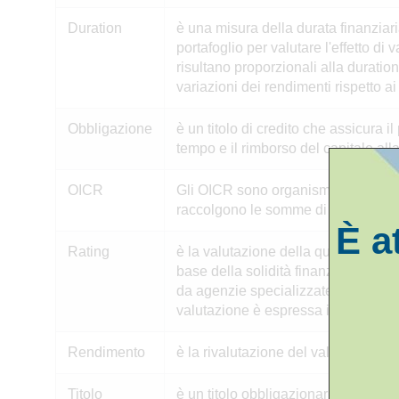
Duration
è una misura della durata finanziaria
portafoglio per valutare l'effetto di 
risultano proporzionali alla duratio
variazioni dei rendimenti rispetto ai 
Obbligazione
è un titolo di credito che assicura 
tempo e il rimborso del capitale al
OICR
Gli OICR sono organismi di investim
raccolgono le somme di più risparmi
È a
Rating
è la valutazione della qualità e dell’
base della solidità finanziaria dell
da agenzie specializzate e può forn
valutazione è espressa in base a co
Rendimento
è la rivalutazione del valore della 
Titolo
è un titolo obbligazionario emesso 