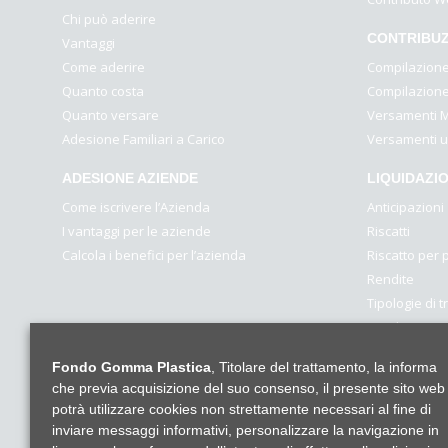
Chi può aderire
CONTRIBUZ
Vantaggi
Come aderire
Compilazione 
Quanto costa
Compilazione 
Quanto versare
Versamenti M
Adesione Familiari a Carico
Versamenti 
ADESIONE AZIENDE
LIQUIDAZIO
Come iscrivere l’Azienda
Anticipazioni
I vantaggi per le aziende
Riscatti
Calcola i benefici per l’azienda
Riscatto per
Rendite
Tipologie di 
Rendita Inte
R.I.T.A.
Fondo Gomma Plastica
, Titolare del trattamento, la informa
che previa acquisizione del suo consenso, il presente sito web
potrà utilizzare cookies non strettamente necessari al fine di
inviare messaggi informativi, personalizzare la navigazione in