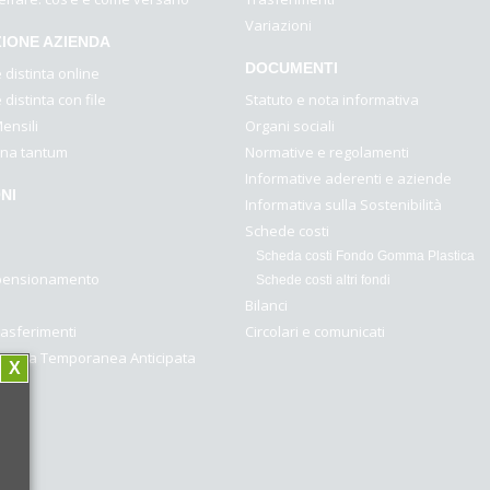
Variazioni
IONE AZIENDA
DOCUMENTI
distinta online
distinta con file
Statuto e nota informativa
ensili
Organi sociali
una tantum
Normative e regolamenti
Informative aderenti e aziende
NI
Informativa sulla Sostenibilità
Schede costi
Scheda costi Fondo Gomma Plastica
 pensionamento
Schede costi altri fondi
Bilanci
trasferimenti
Circolari e comunicati
grativa Temporanea Anticipata
X