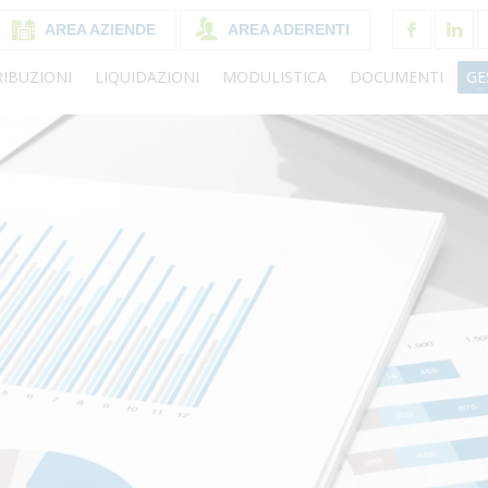
AREA AZIENDE
AREA ADERENTI
IBUZIONI
LIQUIDAZIONI
MODULISTICA
DOCUMENTI
GE