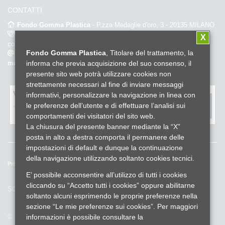
CONTATTI
Fondo Gomma Plastica
- P.zza Medaglie d'oro, 3 - 20135 MILANO
02.67382452
(dal lunedì al venerdì dalle 9.00 alle 18.00 – orario
X
continuato) -
Fax. 02.6696596
Fondo Gomma Plastica
, Titolare del trattamento, la
info@fondogommaplastica.it
-
fondogommaplastica@pec-
informa che previa acquisizione del suo consenso, il
mail.it
presente sito web potrà utilizzare cookies non
strettamente necessari al fine di inviare messaggi
Valuta il sito fondo gomma plastica
*
informativi, personalizzare la navigazione in linea con
le preferenze dell’utente e di effettuare l’analisi sui
comportamenti dei visitatori del sito web.
La chiusura del presente banner mediante la “X”
posta in alto a destra comporta il permanere delle
impostazioni di default e dunque la continuazione
della navigazione utilizzando soltanto cookies tecnici.
Privacy e cookies policy
Reclami ed esposti
Whistleblowing
E’ possibile acconsentire all’utilizzo di tutti i cookies
Lavora con noi
Credits
cliccando su “Accetto tutti i cookies” oppure abilitarne
SOCIAL
soltanto alcuni esprimendo le proprie preferenze nella
sezione “Le mie preferenze sui cookies”. Per maggiori
informazioni è possibile consultare la
© 2025 Fondo Gomma Plastica - Cod.Fiscale 97233020151