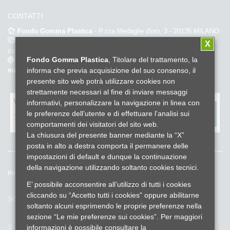
CONTATTI
Fondo Gomma Plastica
- P.zza Medaglie d'oro, 3 - 20135 MILANO
02.67382452
(dal lunedì al venerdì dalle 9.00 alle 18.00 – orario
X
continuato) -
Fax. 02.6696596
Fondo Gomma Plastica
, Titolare del trattamento, la
info@fondogommaplastica.it
-
fondogommaplastica@pec-
informa che previa acquisizione del suo consenso, il
mail.it
presente sito web potrà utilizzare cookies non
strettamente necessari al fine di inviare messaggi
Valuta il sito fondo gomma plastica
*
informativi, personalizzare la navigazione in linea con
le preferenze dell’utente e di effettuare l’analisi sui
comportamenti dei visitatori del sito web.
La chiusura del presente banner mediante la “X”
posta in alto a destra comporta il permanere delle
impostazioni di default e dunque la continuazione
della navigazione utilizzando soltanto cookies tecnici.
Privacy e cookies policy
Reclami ed esposti
Whistleblowing
E’ possibile acconsentire all’utilizzo di tutti i cookies
Lavora con noi
Credits
cliccando su “Accetto tutti i cookies” oppure abilitarne
SOCIAL
soltanto alcuni esprimendo le proprie preferenze nella
sezione “Le mie preferenze sui cookies”. Per maggiori
informazioni è possibile consultare la
© 2025 Fondo Gomma Plastica - Cod.Fiscale 97233020151