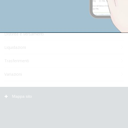
Adesione
Contribuzione
Distinte e versamenti
Liquidazioni
Trasferimenti
Variazioni
Mappa sito