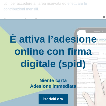
utili per accedere all’area riservata ed
effettuare le
contribuzioni mensili
.
A cosa prestare attenzione
Il contributo una tantum è dovuto solo all’adesione.
È attiva l’adesione
Nel caso in cui venissero assunti nuovi dipendenti,
non sarà necessario versare ulteriori quote.
online con firma
ADESIONE AZIENDE
digitale (spid)
Come iscrivere l’Azienda
I vantaggi per le aziende
Niente carta
Adesione immediata
Calcola i benefici per l’azienda
Iscriviti ora
MODULISTICA