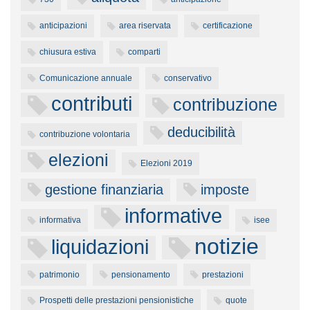
anticipazioni
area riservata
certificazione
chiusura estiva
comparti
Comunicazione annuale
conservativo
contributi
contribuzione
deducibilità
contribuzione volontaria
elezioni
Elezioni 2019
gestione finanziaria
imposte
informative
informativa
isee
notizie
liquidazioni
patrimonio
pensionamento
prestazioni
Prospetti delle prestazioni pensionistiche
quote