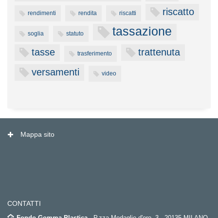
riscatto
rendimenti
rendita
riscatti
tassazione
soglia
statuto
tasse
trattenuta
trasferimento
versamenti
video
Mappa sito
CONTATTI
Fondo Gomma Plastica
- P.zza Medaglie d'oro, 3 - 20135 MILANO