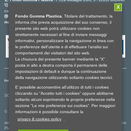
02.67382452
(dal lunedì al venerdì dalle 9.00 alle 18.00 – orario
X
continuato) -
Fax. 02.6696596
Fondo Gomma Plastica
, Titolare del trattamento, la
info@fondogommaplastica.it
-
fondogommaplastica@pec-
mail.it
informa che previa acquisizione del suo consenso, il
presente sito web potrà utilizzare cookies non
strettamente necessari al fine di inviare messaggi
Valuta il sito fondo gomma plastica
*
informativi, personalizzare la navigazione in linea con
le preferenze dell’utente e di effettuare l’analisi sui
comportamenti dei visitatori del sito web.
La chiusura del presente banner mediante la “X”
posta in alto a destra comporta il permanere delle
impostazioni di default e dunque la continuazione
della navigazione utilizzando soltanto cookies tecnici.
Privacy e cookies policy
Reclami ed esposti
Whistleblowing
E’ possibile acconsentire all’utilizzo di tutti i cookies
Lavora con noi
Credits
cliccando su “Accetto tutti i cookies” oppure abilitarne
SOCIAL
soltanto alcuni esprimendo le proprie preferenze nella
sezione “Le mie preferenze sui cookies”. Per maggiori
© 2025 Fondo Gomma Plastica - Cod.Fiscale 97233020151
informazioni è possibile consultare la
privacy & cookies policy
.
www.fondogommaplastica.it è l’unico portale ufficiale del Fondo Gomma
Plastica