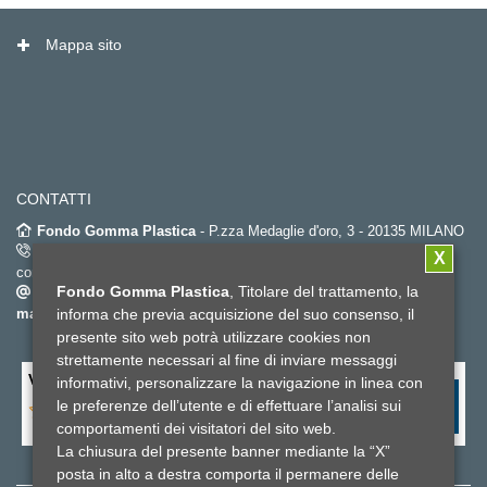
Mappa sito
CONTATTI
Fondo Gomma Plastica
- P.zza Medaglie d'oro, 3 - 20135 MILANO
02.67382452
(dal lunedì al venerdì dalle 9.00 alle 18.00 – orario
X
continuato) -
Fax. 02.6696596
Fondo Gomma Plastica
, Titolare del trattamento, la
info@fondogommaplastica.it
-
fondogommaplastica@pec-
informa che previa acquisizione del suo consenso, il
mail.it
presente sito web potrà utilizzare cookies non
strettamente necessari al fine di inviare messaggi
Valuta il sito fondo gomma plastica
*
informativi, personalizzare la navigazione in linea con
le preferenze dell’utente e di effettuare l’analisi sui
comportamenti dei visitatori del sito web.
La chiusura del presente banner mediante la “X”
posta in alto a destra comporta il permanere delle