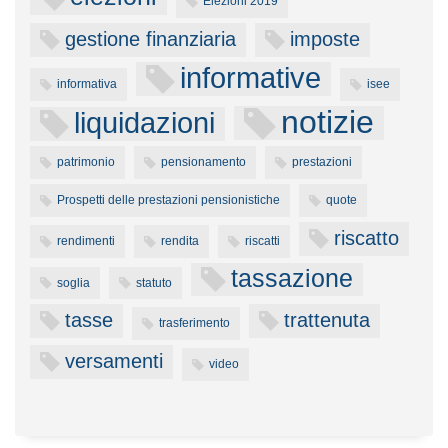
Elezioni 2019
gestione finanziaria
imposte
informative
informativa
isee
notizie
liquidazioni
patrimonio
pensionamento
prestazioni
Prospetti delle prestazioni pensionistiche
quote
riscatto
rendimenti
rendita
riscatti
tassazione
soglia
statuto
tasse
trattenuta
trasferimento
versamenti
video