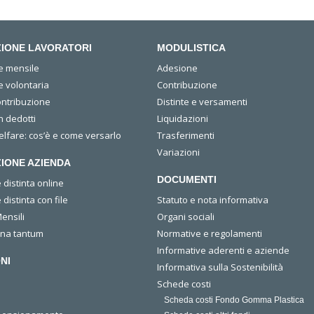
IONE LAVORATORI
MODULISTICA
e mensile
Adesione
e volontaria
Contribuzione
ontribuzione
Distinte e versamenti
n dedotti
Liquidazioni
lfare: cos’è e come versarlo
Trasferimenti
Variazioni
IONE AZIENDA
DOCUMENTI
distinta online
distinta con file
Statuto e nota informativa
ensili
Organi sociali
una tantum
Normative e regolamenti
Informative aderenti e aziende
NI
Informativa sulla Sostenibilità
Schede costi
Scheda costi Fondo Gomma Plastica