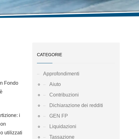
CATEGORIE
Approfondimenti
 in Fondo
Aiuto
 è
Contribuzioni
Dichiarazione dei redditi
tizione: i
GEN FP
non
Liquidazioni
 utilizzati
Tassazione