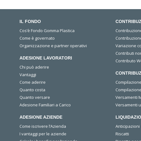
IL FONDO
CONTRIBUZ
Cos’è Fondo Gomma Plastica
Contribuzion
Come è governato
Contribuzion
Organizzazione e partner operativi
Variazione c
Contributi no
ADESIONE LAVORATORI
Contributo We
Chi può aderire
CONTRIBUZ
Vantaggi
Come aderire
Compilazione 
Quanto costa
Compilazione 
Quanto versare
Versamenti M
Adesione Familiari a Carico
Versamenti 
ADESIONE AZIENDE
LIQUIDAZIO
Come iscrivere l’Azienda
Anticipazioni
I vantaggi per le aziende
Riscatti