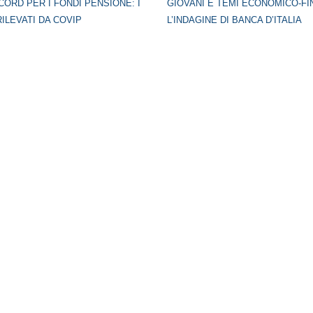
CORD PER I FONDI PENSIONE: I
GIOVANI E TEMI ECONOMICO-FI
RILEVATI DA COVIP
L’INDAGINE DI BANCA D’ITALIA