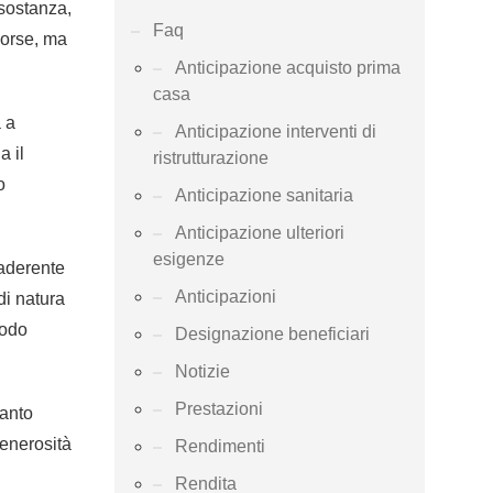
 sostanza,
Faq
sorse, ma
Anticipazione acquisto prima
casa
 a
Anticipazione interventi di
a il
ristrutturazione
o
Anticipazione sanitaria
Anticipazione ulteriori
esigenze
 aderente
Anticipazioni
di natura
modo
Designazione beneficiari
Notizie
Prestazioni
uanto
generosità
Rendimenti
Rendita