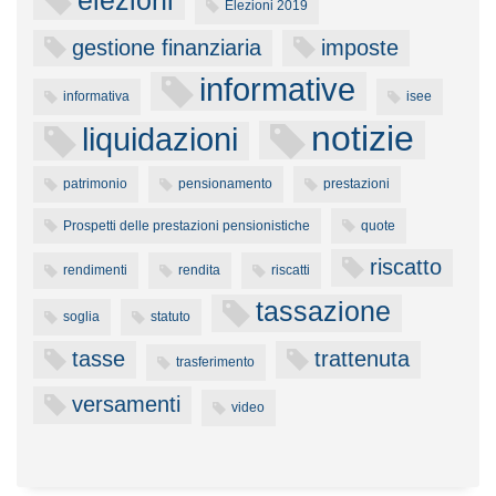
elezioni
Elezioni 2019
gestione finanziaria
imposte
informative
informativa
isee
notizie
liquidazioni
patrimonio
pensionamento
prestazioni
Prospetti delle prestazioni pensionistiche
quote
riscatto
rendimenti
rendita
riscatti
tassazione
soglia
statuto
tasse
trattenuta
trasferimento
versamenti
video